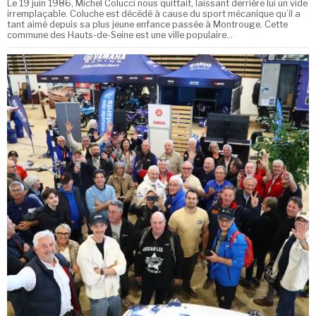
Le 19 juin 1986, Michel Colucci nous quittait, laissant derrière lui un vide
irremplaçable. Coluche est décédé à cause du sport mécanique qu’il a
tant aimé depuis sa plus jeune enfance passée à Montrouge. Cette
commune des Hauts-de-Seine est une ville populaire…