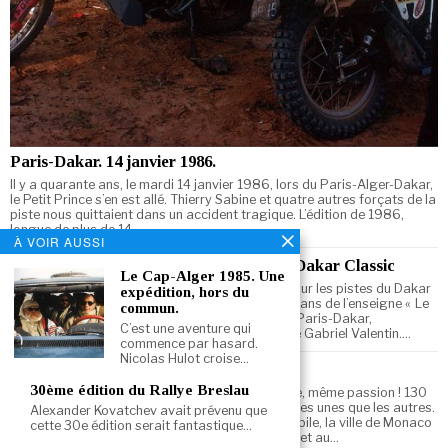
Paris-Dakar. 14 janvier 1986.
Il y a quarante ans, le mardi 14 janvier 1986, lors du Paris-Alger-Dakar,
le Petit Prince s’en est allé. Thierry Sabine et quatre autres forçats de la
piste nous quittaient dans un accident tragique. L’édition de 1986,
longue de plus de 14…
À VOIR AUSSI
38 ans après, la Range Rover DB sur le Dakar Classic
Le Cap-Alger 1985. Une
La Range Rover # 735 (DB) de Gabriel Valentin sur les pistes du Dakar
expédition, hors du
Classic, 38 ans après. Pour commémorer les 20 ans de l’enseigne « Le
commun.
Disque-Bleu » (DB) Euromarché et les 10 ans du Paris-Dakar,
C’est une aventure qui
l’entreprise fondée en 1968 par le grand-père de Gabriel Valentin.…
commence par hasard.
Nicolas Hulot croise…
Monaco et le Sport Automobile
30ème édition du Rallye Breslau
La Principauté de Monaco et le sport automobile, même passion ! 130
ans de magnifiques histoires, toutes plus belles les unes que les autres.
Alexander Kovatchev avait prévenu que
Pour fêter cette alliance »Principauté & Automobile, la ville de Monaco
cette 30e édition serait fantastique…
organise une exposition exceptionnelle du 1ᵉʳ juillet au…