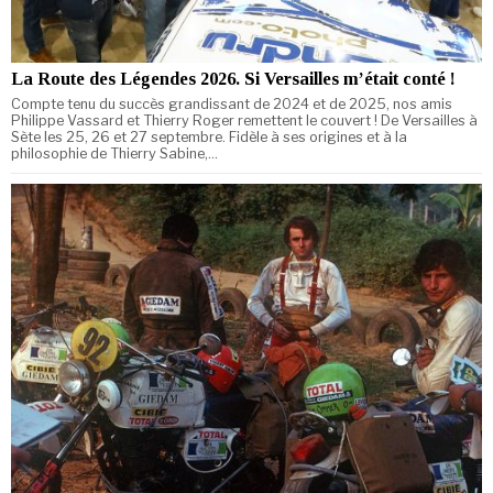
La Route des Légendes 2026. Si Versailles m’était conté !
Compte tenu du succès grandissant de 2024 et de 2025, nos amis
Philippe Vassard et Thierry Roger remettent le couvert ! De Versailles à
Sète les 25, 26 et 27 septembre. Fidèle à ses origines et à la
philosophie de Thierry Sabine,…