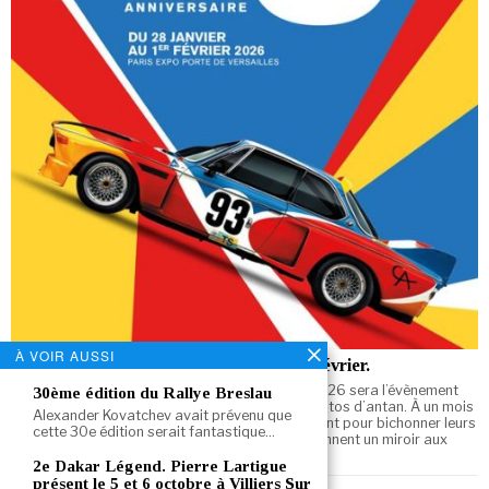
À VOIR AUSSI
RétroMobile 2026, du 28 janvier au 1er février.
En matière d’exposition, le Salon Rétromobile 2026 sera l’évènement
30ème édition du Rallye Breslau
incontournable des passionnés d’autos et de motos d’antan. À un mois
Alexander Kovatchev avait prévenu que
de l’ouverture des portes, les exposants s’activent pour bichonner leurs
cette 30e édition serait fantastique…
vieilles guimbardes rutilantes, afin qu’elles deviennent un miroir aux
reflets d’argent !…
2e Dakar Légend. Pierre Lartigue
présent le 5 et 6 octobre à Villiers Sur