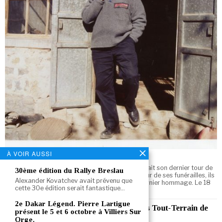
À VOIR AUSSI
René Metge. Dernier tour de piste !
Le 3 janvier 2024, notre copain René Metge faisait son dernier tour de
30ème édition du Rallye Breslau
piste, laissant derrière lui un immense vide. Le jour de ses funérailles, ils
Alexander Kovatchev avait prévenu que
étaient nombreux à Antony pour lui rendre un dernier hommage. Le 18
cette 30e édition serait fantastique…
janvier 2024, sur le…
2e Dakar Légend. Pierre Lartigue
Championnat de France FFSA. 9 Heures Tout-Terrain de
présent le 5 et 6 octobre à Villiers Sur
Santerre. 10 et 11 mai.
Orge.